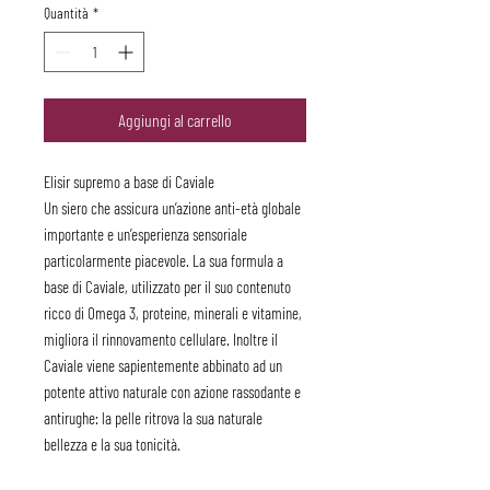
Quantità
*
Aggiungi al carrello
Elisir supremo a base di Caviale
Un siero che assicura un’azione anti-età globale
importante e un’esperienza sensoriale
particolarmente piacevole. La sua formula a
base di Caviale, utilizzato per il suo contenuto
ricco di Omega 3, proteine, minerali e vitamine,
migliora il rinnovamento cellulare. Inoltre il
Caviale viene sapientemente abbinato ad un
potente attivo naturale con azione rassodante e
antirughe: la pelle ritrova la sua naturale
bellezza e la sua tonicità.