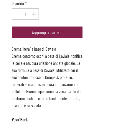
Quantità
*
Aggiungi al carrello
Crema “nera” a base di Caviale
Crema contorno occhi a base di Caviale, tonifica
la pelle e assicura un’azione antietà globale. La
sua formula a base di Caviale, utilizzato per il
suo contenuto ricco di Omega 3, proteine,
minerali e vitamine, migliora il rinnovamento
cellulare. Giorno dopo giorno, la zona fragile del
contorno occhi risulta profondamente idratata,
levigata e rassodata.
Vaso 15 ml.