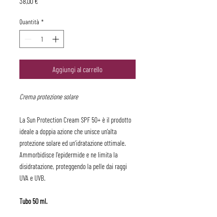
Prezzo
38,00 €
Quantità
*
Aggiungi al carrello
Crema protezione solare
La Sun Protection Cream SPF 50+ è il prodotto
ideale a doppia azione che unisce un’alta
protezione solare ed un’idratazione ottimale.
Ammorbidisce l’epidermide e ne limita la
disidratazione, proteggendo la pelle dai raggi
UVA e UVB.
Tubo 50 ml.