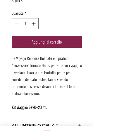
Prezzo
30,00 €
Quantità
*
Aggiungi al carrello
Le Voyage Réponse Délicate è il pratico
"necessaire" firmato Matis, perfetto per i viaggi o
i weekend fuori porta. Perfetto per le pelli
sensibili, delicate o che stanno vivendo un
momento di stress e devono ritrovare il loro
abituale benessere.
Kit viaggio: 5+20+20 ml.
ALL' INTERNO DEL KIT