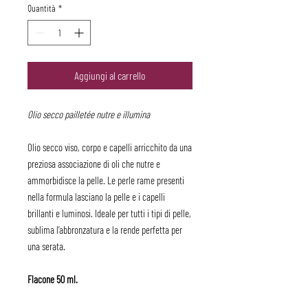
Quantità
*
Aggiungi al carrello
Olio secco pailletée nutre e illumina
Olio secco viso, corpo e capelli arricchito da una
preziosa associazione di oli che nutre e
ammorbidisce la pelle. Le perle rame presenti
nella formula lasciano la pelle e i capelli
brillanti e luminosi. Ideale per tutti i tipi di pelle,
sublima l’abbronzatura e la rende perfetta per
una serata.
Flacone 50 ml.