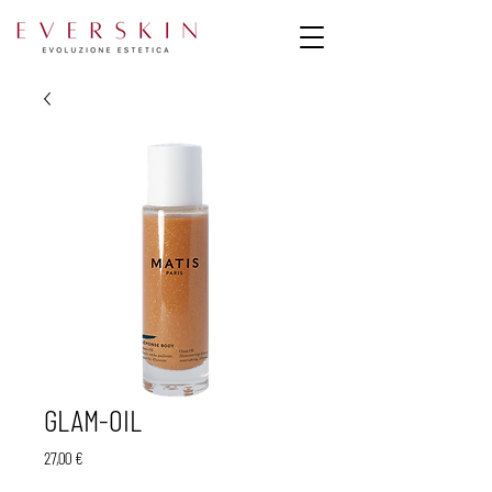
GLAM-OIL
Prezzo
27,00 €