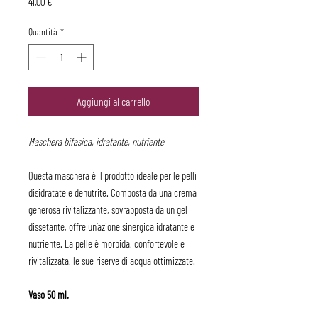
Prezzo
41,00 €
Quantità
*
Aggiungi al carrello
Maschera bifasica, idratante, nutriente
Questa maschera è il prodotto ideale per le pelli
disidratate e denutrite. Composta da una crema
generosa rivitalizzante, sovrapposta da un gel
dissetante, offre un’azione sinergica idratante e
nutriente. La pelle è morbida, confortevole e
rivitalizzata, le sue riserve di acqua ottimizzate.
Vaso 50 ml.